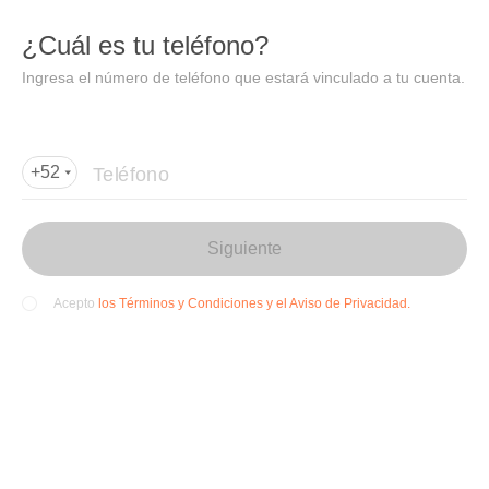
DIDI
Abrir
¿Cuál es tu teléfono?
Abrir en DiDi
Ingresa el número de teléfono que estará vinculado a tu cuenta.
Agregar dirección de entrega
Por favor, agrega la dir
ección de entrega
Teléfono
+52
Siguiente
los Términos y Condiciones y el Aviso de Privacidad.
Acepto