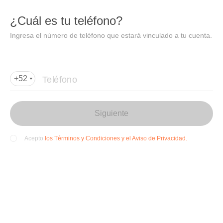
DIDI
Abrir
¿Cuál es tu teléfono?
Abrir en DiDi
Ingresa el número de teléfono que estará vinculado a tu cuenta.
Agregar dirección de entrega
Por favor, agrega la dir
ección de entrega
Teléfono
+52
Siguiente
los Términos y Condiciones y el Aviso de Privacidad.
Acepto