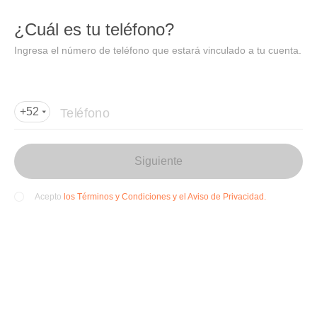
DIDI
Abrir
¿Cuál es tu teléfono?
Abrir en DiDi
Ingresa el número de teléfono que estará vinculado a tu cuenta.
Agregar dirección de entrega
Por favor, agrega la dir
ección de entrega
Teléfono
+52
Siguiente
los Términos y Condiciones y el Aviso de Privacidad.
Acepto