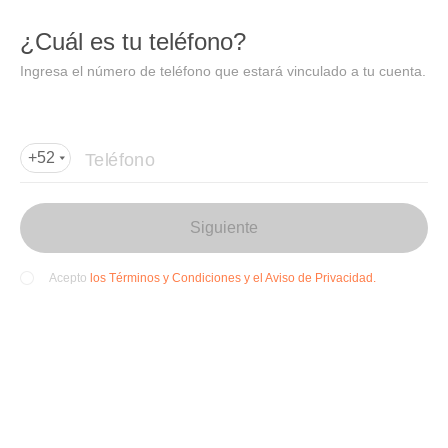
DIDI
Abrir
¿Cuál es tu teléfono?
Abrir en DiDi
Ingresa el número de teléfono que estará vinculado a tu cuenta.
Agregar dirección de entrega
Por favor, agrega la dir
ección de entrega
Teléfono
+52
Siguiente
los Términos y Condiciones y el Aviso de Privacidad.
Acepto