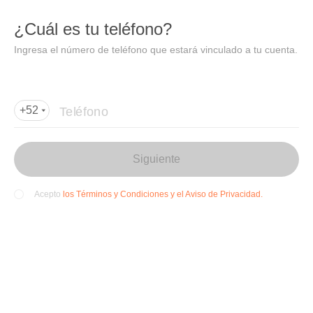
DIDI
Abrir
¿Cuál es tu teléfono?
Abrir en DiDi
Ingresa el número de teléfono que estará vinculado a tu cuenta.
Agregar dirección de entrega
Por favor, agrega la dir
ección de entrega
Teléfono
+52
Siguiente
los Términos y Condiciones y el Aviso de Privacidad.
Acepto