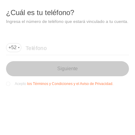
DIDI
Abrir
¿Cuál es tu teléfono?
Abrir en DiDi
Ingresa el número de teléfono que estará vinculado a tu cuenta.
Agregar dirección de entrega
Por favor, agrega la dir
ección de entrega
Teléfono
+52
Siguiente
los Términos y Condiciones y el Aviso de Privacidad.
Acepto