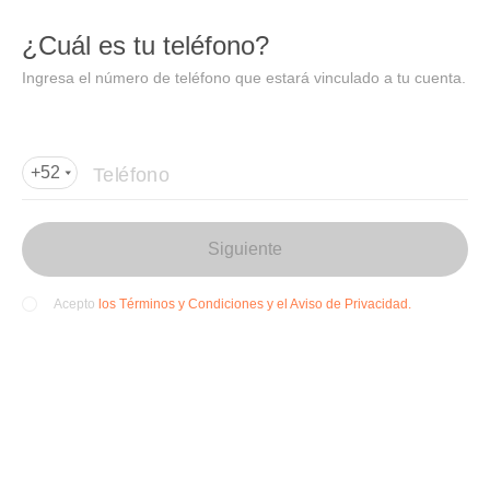
DIDI
Abrir
¿Cuál es tu teléfono?
Abrir en DiDi
Ingresa el número de teléfono que estará vinculado a tu cuenta.
Agregar dirección de entrega
Por favor, agrega la dir
ección de entrega
Teléfono
+52
Siguiente
los Términos y Condiciones y el Aviso de Privacidad.
Acepto