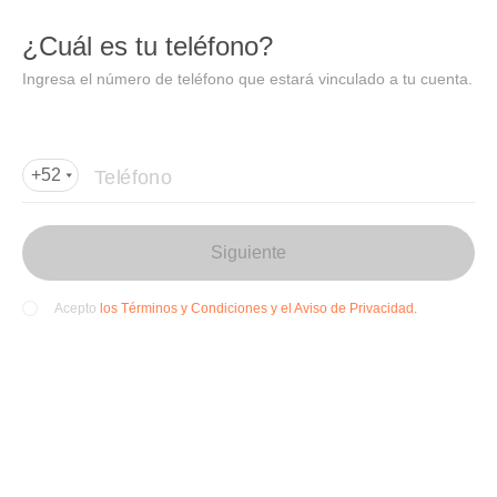
DIDI
Abrir
¿Cuál es tu teléfono?
Abrir en DiDi
Ingresa el número de teléfono que estará vinculado a tu cuenta.
Agregar dirección de entrega
Por favor, agrega la dir
ección de entrega
Teléfono
+52
Siguiente
los Términos y Condiciones y el Aviso de Privacidad.
Acepto