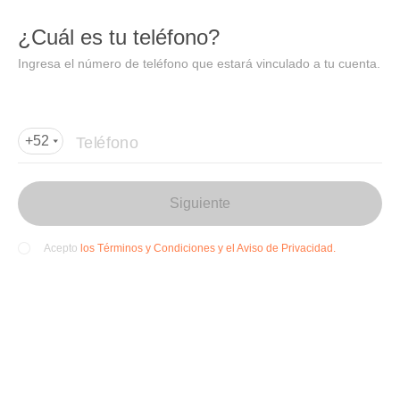
DIDI
Abrir
¿Cuál es tu teléfono?
Abrir en DiDi
Ingresa el número de teléfono que estará vinculado a tu cuenta.
Agregar dirección de entrega
Por favor, agrega la dir
ección de entrega
Teléfono
+52
Siguiente
los Términos y Condiciones y el Aviso de Privacidad.
Acepto