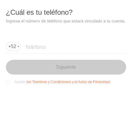
DIDI
Abrir
¿Cuál es tu teléfono?
Abrir en DiDi
Ingresa el número de teléfono que estará vinculado a tu cuenta.
Agregar dirección de entrega
Por favor, agrega la dir
ección de entrega
Teléfono
+52
Siguiente
los Términos y Condiciones y el Aviso de Privacidad.
Acepto