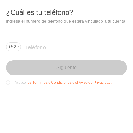
DIDI
Abrir
¿Cuál es tu teléfono?
Abrir en DiDi
Ingresa el número de teléfono que estará vinculado a tu cuenta.
Agregar dirección de entrega
Por favor, agrega la dir
ección de entrega
Teléfono
+52
Siguiente
los Términos y Condiciones y el Aviso de Privacidad.
Acepto