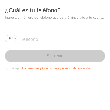
DIDI
Abrir
¿Cuál es tu teléfono?
Abrir en DiDi
Ingresa el número de teléfono que estará vinculado a tu cuenta.
Agregar dirección de entrega
Por favor, agrega la dir
ección de entrega
Teléfono
+52
Siguiente
los Términos y Condiciones y el Aviso de Privacidad.
Acepto