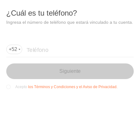
DIDI
Abrir
¿Cuál es tu teléfono?
Abrir en DiDi
Ingresa el número de teléfono que estará vinculado a tu cuenta.
Agregar dirección de entrega
Por favor, agrega la dir
ección de entrega
Teléfono
+52
Siguiente
los Términos y Condiciones y el Aviso de Privacidad.
Acepto