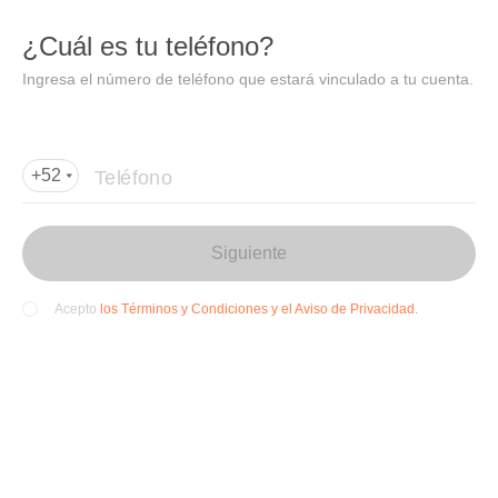
DIDI
Abrir
¿Cuál es tu teléfono?
Abrir en DiDi
Ingresa el número de teléfono que estará vinculado a tu cuenta.
Agregar dirección de entrega
Por favor, agrega la dir
ección de entrega
Teléfono
+52
Siguiente
los Términos y Condiciones y el Aviso de Privacidad.
Acepto