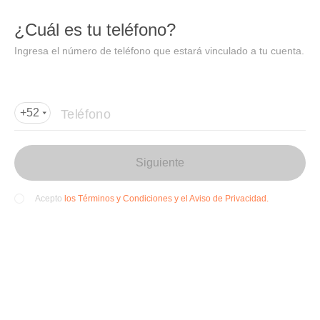
DIDI
Abrir
¿Cuál es tu teléfono?
Abrir en DiDi
Ingresa el número de teléfono que estará vinculado a tu cuenta.
Agregar dirección de entrega
Por favor, agrega la dir
ección de entrega
Teléfono
+52
Siguiente
los Términos y Condiciones y el Aviso de Privacidad.
Acepto