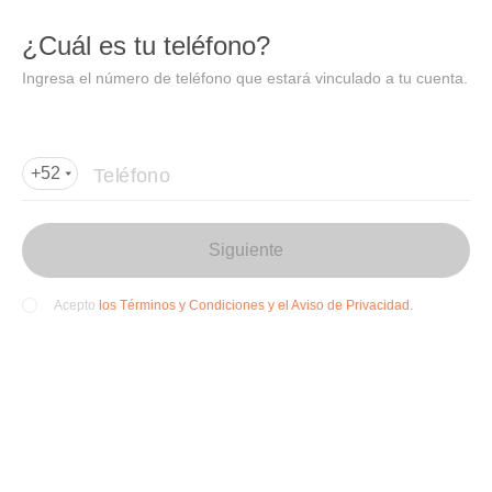
DIDI
Abrir
¿Cuál es tu teléfono?
Abrir en DiDi
Ingresa el número de teléfono que estará vinculado a tu cuenta.
Agregar dirección de entrega
Por favor, agrega la dir
ección de entrega
Teléfono
+52
Siguiente
los Términos y Condiciones y el Aviso de Privacidad.
Acepto