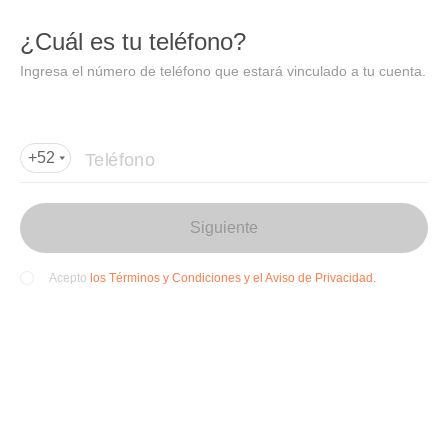
DIDI
Abrir
¿Cuál es tu teléfono?
Abrir en DiDi
Ingresa el número de teléfono que estará vinculado a tu cuenta.
Agregar dirección de entrega
Por favor, agrega la dir
ección de entrega
Teléfono
+52
Siguiente
los Términos y Condiciones y el Aviso de Privacidad.
Acepto