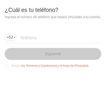
DIDI
Abrir
¿Cuál es tu teléfono?
Abrir en DiDi
Ingresa el número de teléfono que estará vinculado a tu cuenta.
Agregar dirección de entrega
Por favor, agrega la dir
ección de entrega
Teléfono
+52
Siguiente
los Términos y Condiciones y el Aviso de Privacidad.
Acepto