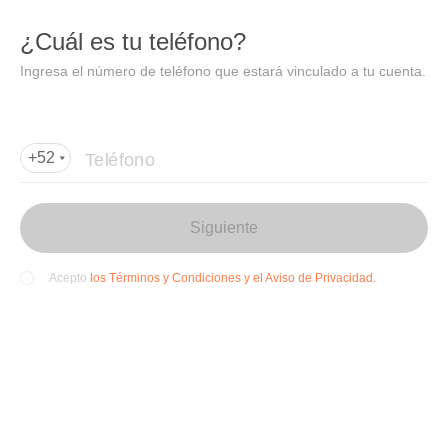
DIDI
Abrir
¿Cuál es tu teléfono?
Abrir en DiDi
Ingresa el número de teléfono que estará vinculado a tu cuenta.
Agregar dirección de entrega
Por favor, agrega la dir
ección de entrega
Teléfono
+52
Siguiente
los Términos y Condiciones y el Aviso de Privacidad.
Acepto