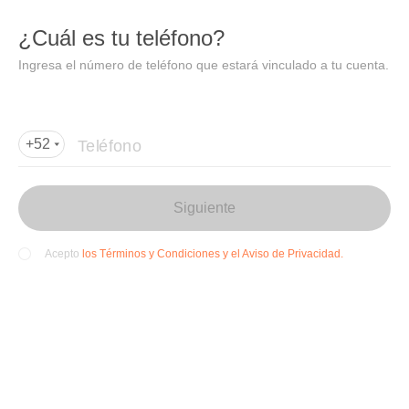
DIDI
Abrir
¿Cuál es tu teléfono?
Abrir en DiDi
Ingresa el número de teléfono que estará vinculado a tu cuenta.
Agregar dirección de entrega
Por favor, agrega la dir
ección de entrega
Teléfono
+52
Siguiente
los Términos y Condiciones y el Aviso de Privacidad.
Acepto