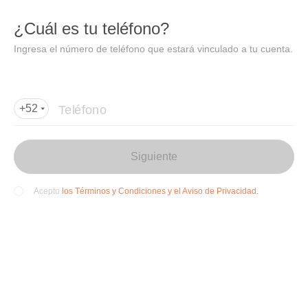
DIDI
Abrir
¿Cuál es tu teléfono?
Abrir en DiDi
Ingresa el número de teléfono que estará vinculado a tu cuenta.
Agregar dirección de entrega
Por favor, agrega la dir
ección de entrega
Teléfono
+52
Siguiente
los Términos y Condiciones y el Aviso de Privacidad.
Acepto