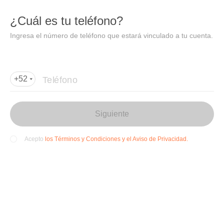
DIDI
Abrir
¿Cuál es tu teléfono?
Abrir en DiDi
Ingresa el número de teléfono que estará vinculado a tu cuenta.
Agregar dirección de entrega
Por favor, agrega la dir
ección de entrega
Teléfono
+52
Siguiente
los Términos y Condiciones y el Aviso de Privacidad.
Acepto