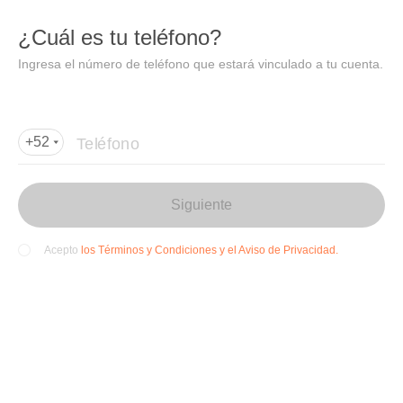
DIDI
Abrir
¿Cuál es tu teléfono?
Abrir en DiDi
Ingresa el número de teléfono que estará vinculado a tu cuenta.
Agregar dirección de entrega
Por favor, agrega la dir
ección de entrega
Teléfono
+52
Siguiente
los Términos y Condiciones y el Aviso de Privacidad.
Acepto