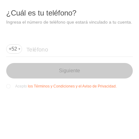
DIDI
Abrir
¿Cuál es tu teléfono?
Abrir en DiDi
Ingresa el número de teléfono que estará vinculado a tu cuenta.
Agregar dirección de entrega
Por favor, agrega la dir
ección de entrega
Teléfono
+52
Siguiente
los Términos y Condiciones y el Aviso de Privacidad.
Acepto