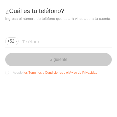
DIDI
Abrir
¿Cuál es tu teléfono?
Abrir en DiDi
Ingresa el número de teléfono que estará vinculado a tu cuenta.
Agregar dirección de entrega
Por favor, agrega la dir
ección de entrega
Teléfono
+52
Siguiente
los Términos y Condiciones y el Aviso de Privacidad.
Acepto