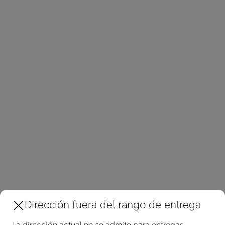
Sabores variados
MX$45.00
Agregar
Dirección fuera del rango de entrega
Asóciate con nosotros