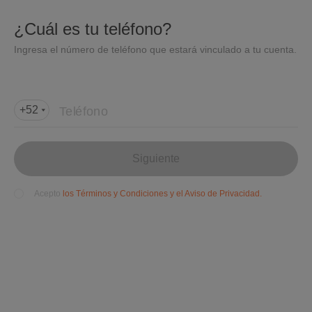
DIDI
Abrir
¿Cuál es tu teléfono?
Abrir en DiDi
Ingresa el número de teléfono que estará vinculado a tu cuenta.
Agregar dirección de entrega
Por favor, agrega la dir
ección de entrega
Teléfono
+52
Fuera del rango
de entrega
Siguiente
los Términos y Condiciones y el Aviso de Privacidad.
Acepto
Ricas Tortas Gigantes Cl
avería
$
Tortas, Mexicana
4.5(4000+)