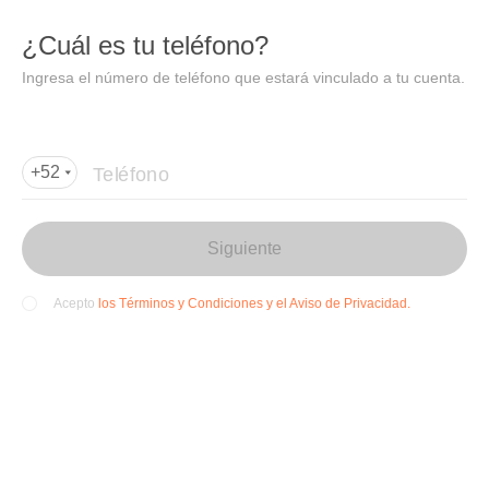
DIDI
Abrir
¿Cuál es tu teléfono?
Abrir en DiDi
Ingresa el número de teléfono que estará vinculado a tu cuenta.
Agregar dirección de entrega
Por favor, agrega la dir
ección de entrega
Teléfono
+52
Siguiente
los Términos y Condiciones y el Aviso de Privacidad.
Acepto