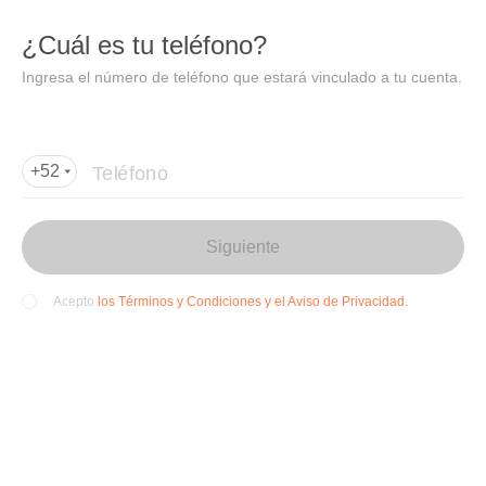
DIDI
Abrir
¿Cuál es tu teléfono?
Abrir en DiDi
Ingresa el número de teléfono que estará vinculado a tu cuenta.
Agregar dirección de entrega
Por favor, agrega la dir
ección de entrega
Teléfono
+52
Siguiente
los Términos y Condiciones y el Aviso de Privacidad.
Acepto