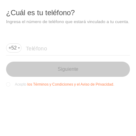
DIDI
Abrir
¿Cuál es tu teléfono?
Abrir en DiDi
Ingresa el número de teléfono que estará vinculado a tu cuenta.
Agregar dirección de entrega
Por favor, agrega la dir
ección de entrega
Teléfono
+52
Siguiente
los Términos y Condiciones y el Aviso de Privacidad.
Acepto