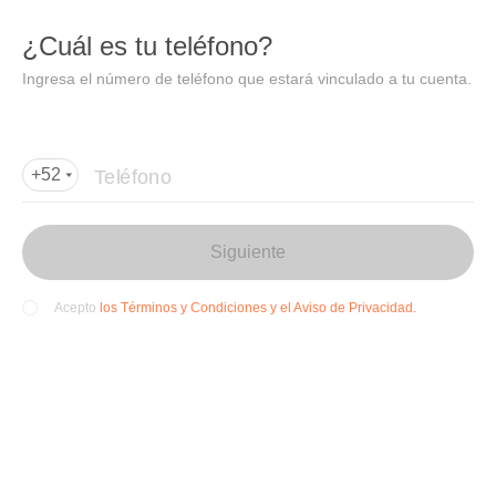
DIDI
Abrir
¿Cuál es tu teléfono?
Abrir en DiDi
Ingresa el número de teléfono que estará vinculado a tu cuenta.
Agregar dirección de entrega
Por favor, agrega la dir
ección de entrega
Teléfono
+52
Siguiente
los Términos y Condiciones y el Aviso de Privacidad.
Acepto