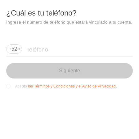
DIDI
Abrir
¿Cuál es tu teléfono?
Abrir en DiDi
Ingresa el número de teléfono que estará vinculado a tu cuenta.
Agregar dirección de entrega
Por favor, agrega la dir
ección de entrega
Teléfono
+52
Siguiente
los Términos y Condiciones y el Aviso de Privacidad.
Acepto