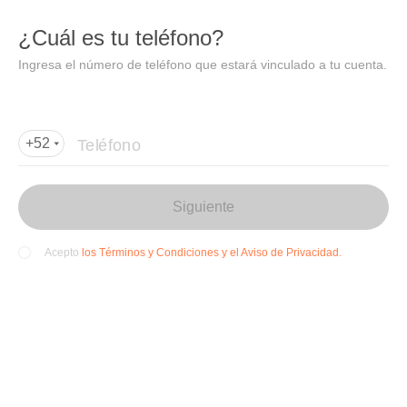
DIDI
Abrir
¿Cuál es tu teléfono?
Abrir en DiDi
Ingresa el número de teléfono que estará vinculado a tu cuenta.
Agregar dirección de entrega
Por favor, agrega la dir
ección de entrega
Teléfono
+52
Siguiente
los Términos y Condiciones y el Aviso de Privacidad.
Acepto