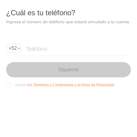
DIDI
Abrir
¿Cuál es tu teléfono?
Abrir en DiDi
Ingresa el número de teléfono que estará vinculado a tu cuenta.
Agregar dirección de entrega
Por favor, agrega la dir
ección de entrega
Teléfono
+52
Siguiente
los Términos y Condiciones y el Aviso de Privacidad.
Acepto