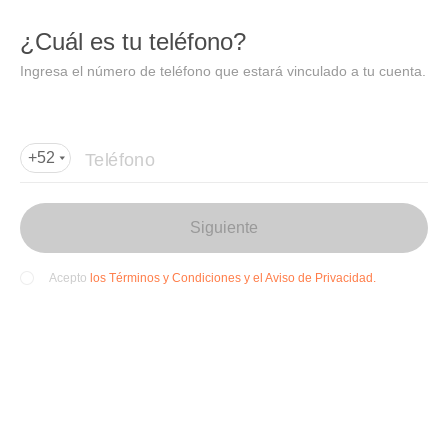
DIDI
Abrir
¿Cuál es tu teléfono?
Abrir en DiDi
Ingresa el número de teléfono que estará vinculado a tu cuenta.
Agregar dirección de entrega
Por favor, agrega la dir
ección de entrega
Teléfono
+52
Siguiente
los Términos y Condiciones y el Aviso de Privacidad.
Acepto