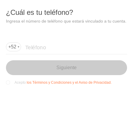
DIDI
Abrir
¿Cuál es tu teléfono?
Abrir en DiDi
Ingresa el número de teléfono que estará vinculado a tu cuenta.
Agregar dirección de entrega
Por favor, agrega la dir
ección de entrega
Teléfono
+52
Siguiente
los Términos y Condiciones y el Aviso de Privacidad.
Acepto