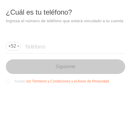
DIDI
Abrir
¿Cuál es tu teléfono?
Abrir en DiDi
Ingresa el número de teléfono que estará vinculado a tu cuenta.
Agregar dirección de entrega
Por favor, agrega la dir
ección de entrega
Teléfono
+52
Siguiente
los Términos y Condiciones y el Aviso de Privacidad.
Acepto