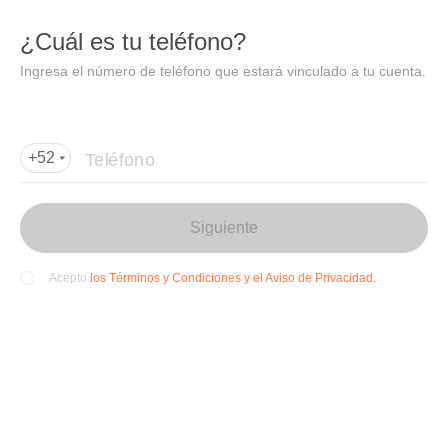
DIDI
Abrir
¿Cuál es tu teléfono?
Abrir en DiDi
Ingresa el número de teléfono que estará vinculado a tu cuenta.
Agregar dirección de entrega
Por favor, agrega la dir
ección de entrega
Teléfono
+52
Siguiente
los Términos y Condiciones y el Aviso de Privacidad.
Acepto