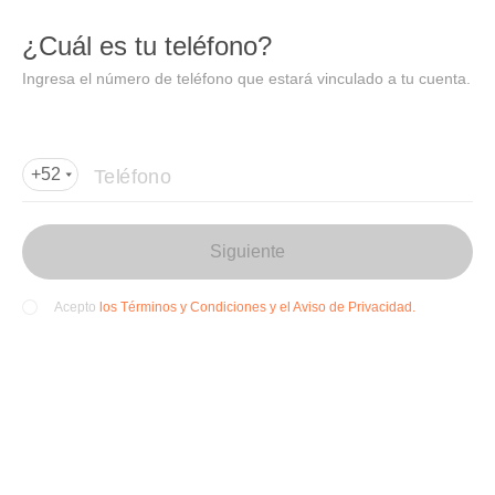
DIDI
Abrir
¿Cuál es tu teléfono?
Abrir en DiDi
Ingresa el número de teléfono que estará vinculado a tu cuenta.
Agregar dirección de entrega
Por favor, agrega la dir
ección de entrega
Teléfono
+52
Siguiente
los Términos y Condiciones y el Aviso de Privacidad.
Acepto