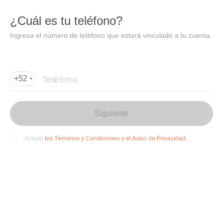
DIDI
Abrir
¿Cuál es tu teléfono?
Abrir en DiDi
Ingresa el número de teléfono que estará vinculado a tu cuenta.
Agregar dirección de entrega
Por favor, agrega la dir
ección de entrega
Teléfono
+52
Siguiente
los Términos y Condiciones y el Aviso de Privacidad.
Acepto