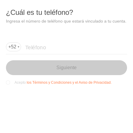
DIDI
Abrir
¿Cuál es tu teléfono?
Abrir en DiDi
Ingresa el número de teléfono que estará vinculado a tu cuenta.
Agregar dirección de entrega
Por favor, agrega la dir
ección de entrega
Teléfono
+52
Siguiente
los Términos y Condiciones y el Aviso de Privacidad.
Acepto