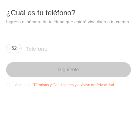
DIDI
Abrir
¿Cuál es tu teléfono?
Abrir en DiDi
Ingresa el número de teléfono que estará vinculado a tu cuenta.
Agregar dirección de entrega
Por favor, agrega la dir
ección de entrega
Teléfono
+52
Siguiente
los Términos y Condiciones y el Aviso de Privacidad.
Acepto