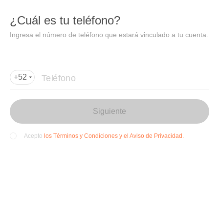
DIDI
Abrir
¿Cuál es tu teléfono?
Abrir en DiDi
Ingresa el número de teléfono que estará vinculado a tu cuenta.
Agregar dirección de entrega
Por favor, agrega la dir
ección de entrega
Teléfono
+52
Siguiente
los Términos y Condiciones y el Aviso de Privacidad.
Acepto