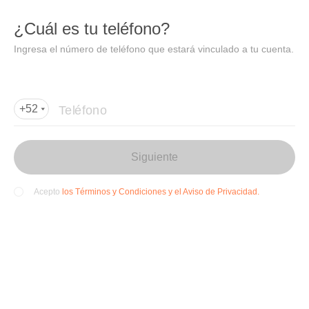
DIDI
Abrir
¿Cuál es tu teléfono?
Abrir en DiDi
Ingresa el número de teléfono que estará vinculado a tu cuenta.
Agregar dirección de entrega
Por favor, agrega la dir
ección de entrega
Teléfono
+52
Siguiente
los Términos y Condiciones y el Aviso de Privacidad.
Acepto