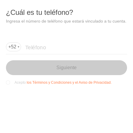
DIDI
Abrir
¿Cuál es tu teléfono?
Abrir en DiDi
Ingresa el número de teléfono que estará vinculado a tu cuenta.
Agregar dirección de entrega
Por favor, agrega la dir
ección de entrega
Teléfono
+52
Siguiente
los Términos y Condiciones y el Aviso de Privacidad.
Acepto