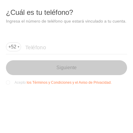
DIDI
Abrir
¿Cuál es tu teléfono?
Abrir en DiDi
Ingresa el número de teléfono que estará vinculado a tu cuenta.
Agregar dirección de entrega
Por favor, agrega la dir
ección de entrega
Teléfono
+52
Siguiente
los Términos y Condiciones y el Aviso de Privacidad.
Acepto