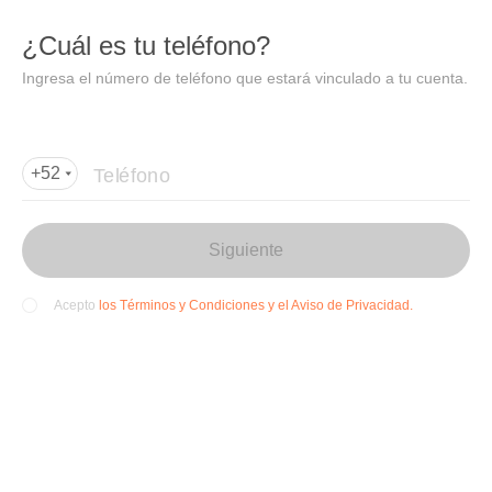
DIDI
Abrir
¿Cuál es tu teléfono?
Abrir en DiDi
Ingresa el número de teléfono que estará vinculado a tu cuenta.
Agregar dirección de entrega
Por favor, agrega la dir
ección de entrega
Teléfono
+52
Siguiente
los Términos y Condiciones y el Aviso de Privacidad.
Acepto