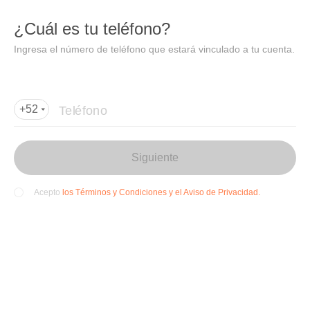
DIDI
Abrir
¿Cuál es tu teléfono?
Abrir en DiDi
Ingresa el número de teléfono que estará vinculado a tu cuenta.
Agregar dirección de entrega
Por favor, agrega la dir
ección de entrega
Teléfono
+52
Siguiente
los Términos y Condiciones y el Aviso de Privacidad.
Acepto