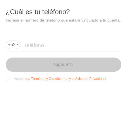
DIDI
Abrir
¿Cuál es tu teléfono?
Abrir en DiDi
Ingresa el número de teléfono que estará vinculado a tu cuenta.
Agregar dirección de entrega
Por favor, agrega la dir
ección de entrega
Teléfono
+52
Siguiente
los Términos y Condiciones y el Aviso de Privacidad.
Acepto