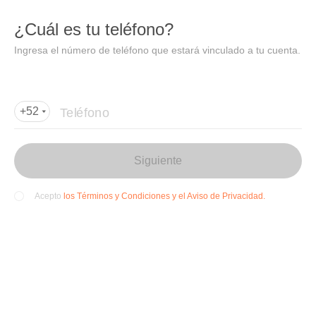
DIDI
Abrir
¿Cuál es tu teléfono?
Abrir en DiDi
Ingresa el número de teléfono que estará vinculado a tu cuenta.
Agregar dirección de entrega
Por favor, agrega la dir
ección de entrega
Teléfono
+52
Siguiente
los Términos y Condiciones y el Aviso de Privacidad.
Acepto