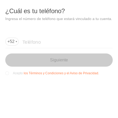
DIDI
Abrir
¿Cuál es tu teléfono?
Abrir en DiDi
Ingresa el número de teléfono que estará vinculado a tu cuenta.
Agregar dirección de entrega
Por favor, agrega la dir
ección de entrega
Teléfono
+52
Siguiente
los Términos y Condiciones y el Aviso de Privacidad.
Acepto